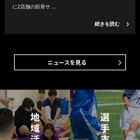
に2店舗の距骨サ …
続きを読む
ニュースを見る
地
選
域
手
活
支