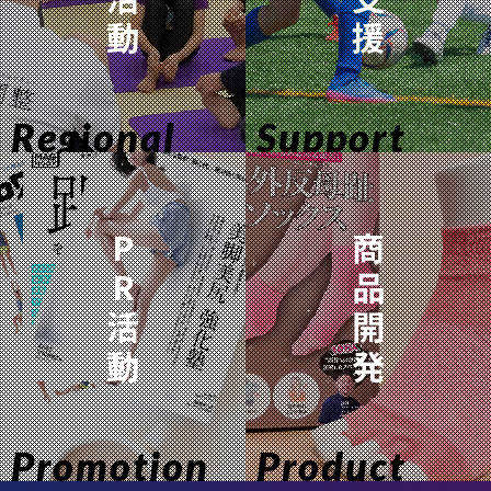
動
援
Regional
Support
P
商
R
品
活
開
動
発
Promotion
Product