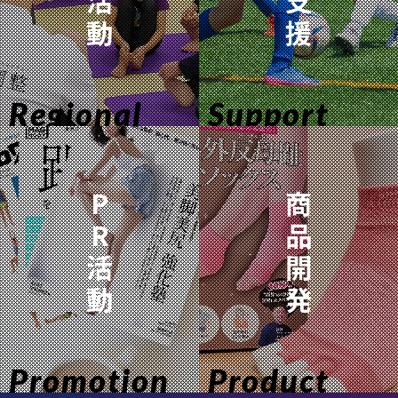
動
援
Regional
Support
P
商
R
品
活
開
動
発
Promotion
Product