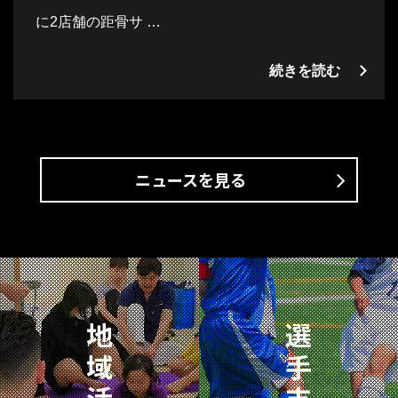
に2店舗の距骨サ …
続きを読む
ニュースを見る
地
選
域
手
活
支