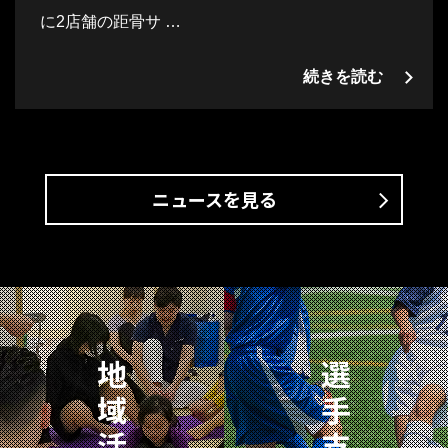
に2店舗の距骨サ …
続きを読む
ニュースを見る
地
選
域
手
活
支