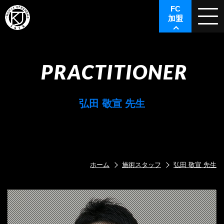
FC
加盟
PRACTITIONER
弘田 敬宣 先生
ホーム
施術スタッフ
弘田 敬宣 先生