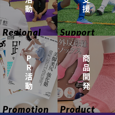
動
援
Regional
Support
P
商
R
品
活
開
動
発
Promotion
Product