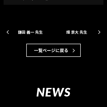
畑 景大 先生
鎌田 義一 先生
一覧ページに戻る
NEWS